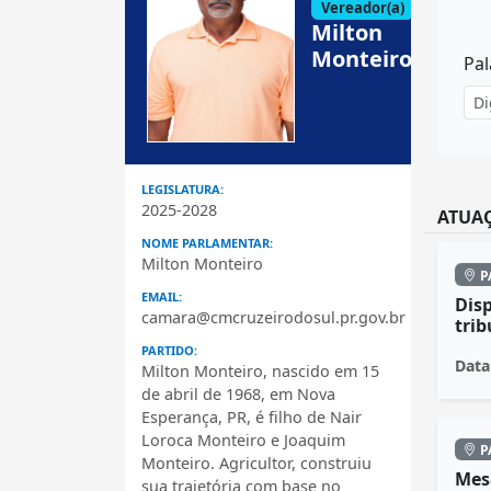
Vereador(a)
Milton
Monteiro
Pal
LEGISLATURA:
2025-2028
ATUAÇ
NOME PARLAMENTAR:
Milton Monteiro
P
EMAIL:
Disp
camara@cmcruzeirodosul.pr.gov.br
trib
PARTIDO:
Data
Milton Monteiro, nascido em 15
de abril de 1968, em Nova
Esperança, PR, é filho de Nair
Loroca Monteiro e Joaquim
P
Monteiro. Agricultor, construiu
Mesa
sua trajetória com base no