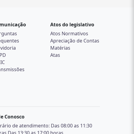
municação
Atos do legislativo
rguntas
Atos Normativos
equentes
Apreciação de Contas
vidoria
Matérias
PD
Atas
SIC
ansmissões
le Conosco
rário de atendimento: Das 08:00 as 11:30
ras Das 13:30 as 17:00 horas