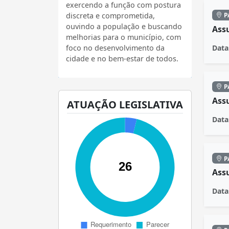
exercendo a função com postura
P
discreta e comprometida,
ouvindo a população e buscando
Ass
melhorias para o município, com
Data
foco no desenvolvimento da
cidade e no bem-estar de todos.
P
Ass
ATUAÇÃO LEGISLATIVA
Data
P
Ass
Data