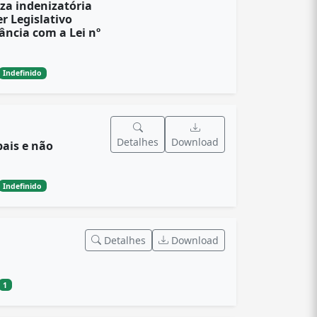
za indenizatória
r Legislativo
ância com a Lei nº
Indefinido
Detalhes
Download
pais e não
Indefinido
Detalhes
Download
1