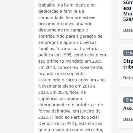
Súm
trabalho, na humildade e na
aos 
dedicação à família e à
Muni
comunidade. Sempre esteve
529/
próximo do povo, atuando
diretamente no campo e
Data
contribuindo para a geração de
empregos e apoio a diversas
famílias. Iniciou sua trajetória
P
política em 1995, sendo eleito em
Disp
seu primeiro mandato em 2005.
trib
Em 2013, concorreu novamente,
ficando como suplente,
Data
assumindo o cargo após um ano.
Novamente eleito em 2016 e
2020. Em 2024, ficou na
suplência, assumindo
P
interinamente em outubro e, de
Ass
forma definitiva, em janeiro de
2026. Filiado ao Partido Social
Data
Democrático (PSD), está em seu
quinto mandato como vereador,